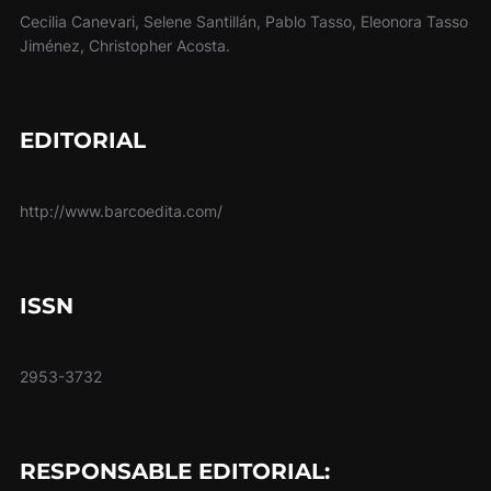
Cecilia Canevari, Selene Santillán, Pablo Tasso, Eleonora Tasso
Jiménez, Christopher Acosta.
EDITORIAL
http://www.barcoedita.com/
ISSN
2953-3732
RESPONSABLE EDITORIAL: