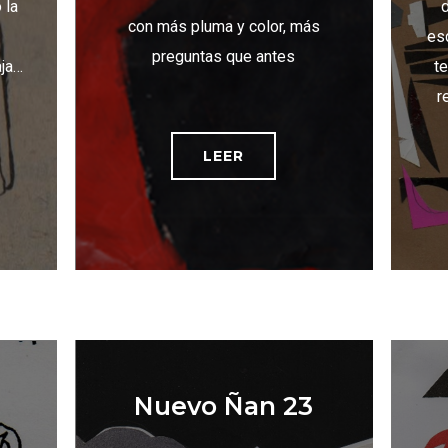
 la
con más pluma y color, más
esc
preguntas que antes
aja…
te
r
LEER
Nuevo Ñan 23