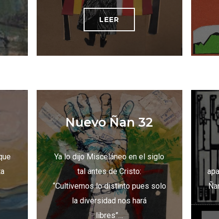
LEER
Nuevo Ñan 32
 que
Ya lo dijo Misceláneo en el siglo
ta
tal antes de Cristo:
apa
“Cultivemos lo distinto pues solo
Ñan
la diversidad nos hará
libres”…