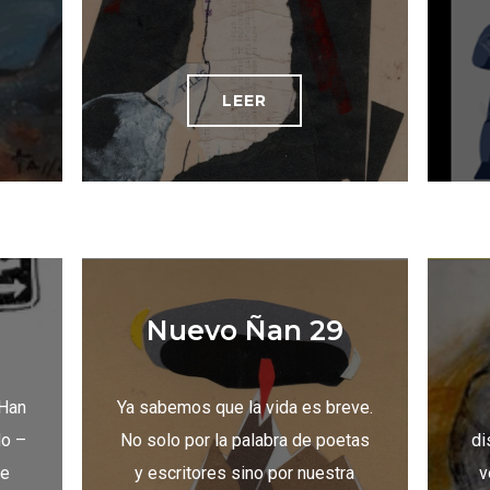
LEER
Nuevo Ñan 29
 Han
Ya sabemos que la vida es breve.
do –
No solo por la palabra de poetas
di
te
y escritores sino por nuestra
v