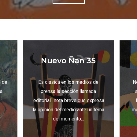
Nuevo Ñan 35
l de
Es clásica en los medios de
No
ra
prensa la sección llamada
‘editorial’, nota breve que expresa
la opinión del medio ante un tema
mo
del momento…