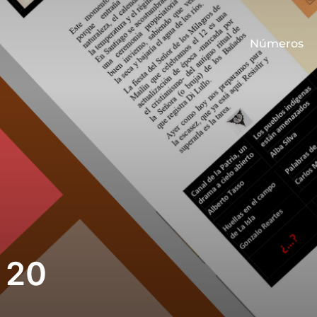
Números
 20