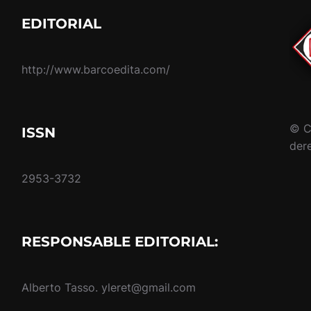
EDITORIAL
http://www.barcoedita.com/
© C
ISSN
der
2953-3732
RESPONSABLE EDITORIAL:
Alberto Tasso. yleret@gmail.com