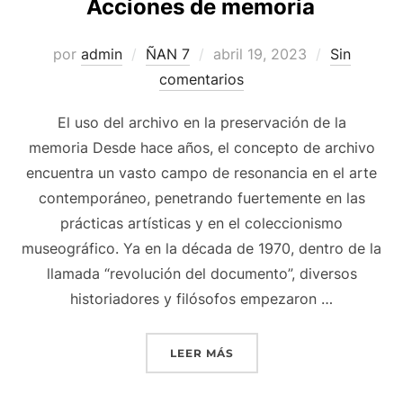
Acciones de memoria
Publicado
por
admin
ÑAN 7
abril 19, 2023
Sin
el
comentarios
El uso del archivo en la preservación de la
memoria Desde hace años, el concepto de archivo
encuentra un vasto campo de resonancia en el arte
contemporáneo, penetrando fuertemente en las
prácticas artísticas y en el coleccionismo
museográfico. Ya en la década de 1970, dentro de la
llamada “revolución del documento”, diversos
historiadores y filósofos empezaron …
«ACCIONES DE MEMORIA»
LEER MÁS