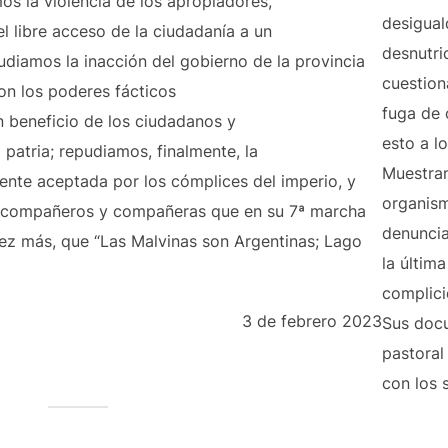
os la violencia de los apropiadores,
desigual
l libre acceso de la ciudadanía a un
desnutric
udiamos la inacción del gobierno de la provincia
cuestion
on los poderes fácticos
fuga de 
n beneficio de los ciudadanos y
esto a l
 patria; repudiamos, finalmente, la
Muestran
ente aceptada por los cómplices del imperio, y
organis
s compañeros y compañeras que en su 7ª marcha
denuncia
vez más, que “Las Malvinas son Argentinas; Lago
la última
complici
3 de febrero 2023
Sus docu
pastoral
con los 