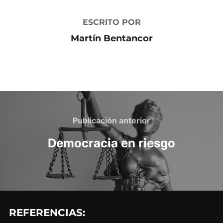
ESCRITO POR
Martín Bentancor
Navegación
de
Publicación
Publicación anterior
anterior
entradas
Democracia en riesgo
REFERENCIAS: