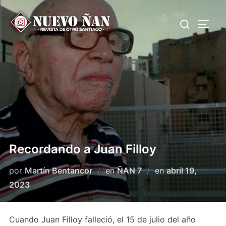
Saltar
Buscar:
al
ALTE
contenido
Recordando a Juan Filloy
Publicado
por
Martín Bentancor
en
ÑAN 7
en
abril 19,
el
2023
Cuando Juan Filloy falleció, el 15 de julio del año